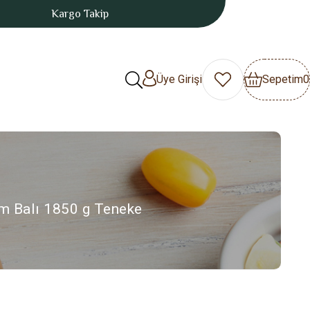
Kargo Takip
Üye Girişi
Sepetim
0
m Balı 1850 g Teneke
< < Önceki Sayfaya Dön