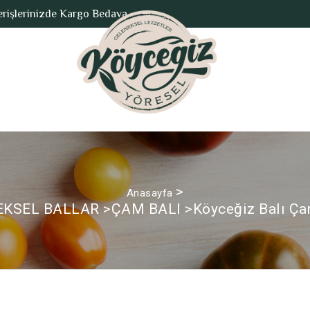
erişlerinizde Kargo Bedava
>
Anasayfa
EKSEL BALLAR
>
ÇAM BALI
>
Köyceğiz Balı Ça