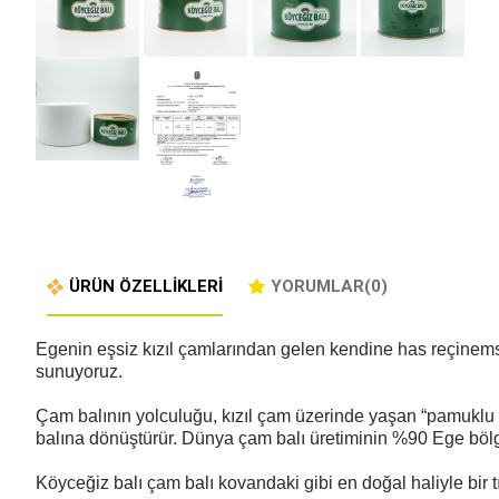
ÜRÜN ÖZELLIKLERI
YORUMLAR
(0)
Egenin eşsiz kızıl çamlarından gelen kendine has reçinemsi 
sunuyoruz.
Çam balının yolculuğu, kızıl çam üzerinde yaşan “pamuklu koşn
balına dönüştürür. Dünya çam balı üretiminin %90 Ege bölges
Köyceğiz balı çam balı kovandaki gibi en doğal haliyle bir 