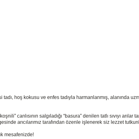
tadı, hoş kokusu ve enfes tadıyla harmanlanmış, alanında uzman e
ili” canlısının salgıladığı “basura” denilen tatlı sıvıyı arılar 
inde arıcılarımız tarafından özenle işlenerek siz lezzet tutkunla
tık mesafenizde!