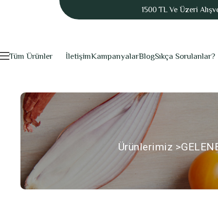
1500 TL Ve Üzeri Alışv
Tüm Ürünler
İletişim
Kampanyalar
Blog
Sıkça Sorulanlar?
Ürünlerimiz
>
GELEN